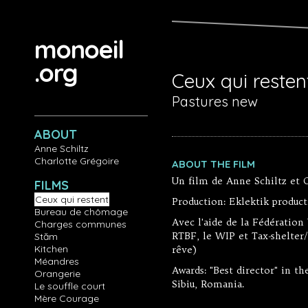
Aller au contenu principal
monoeil
.org
Ceux qui resten
Pastures new
ABOUT
Anne Schiltz
Charlotte Grégoire
ABOUT THE FILM
Un film de Anne Schiltz et 
FILMS
Ceux qui restent
Production: Eklektik producti
Bureau de chômage
Avec l'aide de la Fédération
Charges communes
RTBF, le WIP et Tax-shelter
Stăm
Kitchen
rêve)
Méandres
Awards: "Best director" in t
Orangerie
Sibiu, Romania.
Le souffle court
Mère Courage