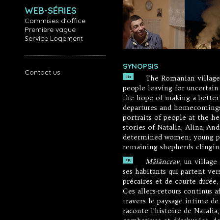
WEB-SÉRIES
Commises d'office
Première vague
Service Logement
SYNOPSIS
Contact us
The Romanian villag
EN
people leaving for uncertai
the hope of making a better
departures and homecomings 
portraits of people at the h
stories of Natalia, Alina, An
determined women; young peo
remaining shepherds clinging
Mâlăncrav
, un villag
FR
ses habitants qui partent ver
précaires et de courte durée,
Ces allers-retours continus af
travers le paysage intime de 
raconte l'histoire de Natalia