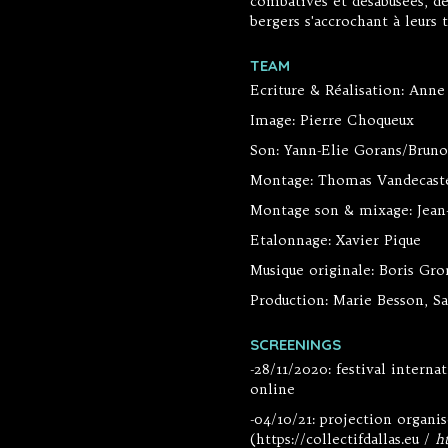
combatives et désabusées, de
bergers s'accrochant à leurs t
TEAM
Ecriture & Réalisation: Anne
Image: Pierre Choqueux
Son: Yann-Elie Gorans/Bruno
Montage: Thomas Vandecast
Montage son & mixage: Jean-
Etalonnage: Xavier Pique
Musique originale: Boris Gr
Production: Marie Besson, S
SCREENINGS
-28/11/2020: festival interna
online
-04/10/21: projection organisé
(
https://collectifdallas.eu
/
h