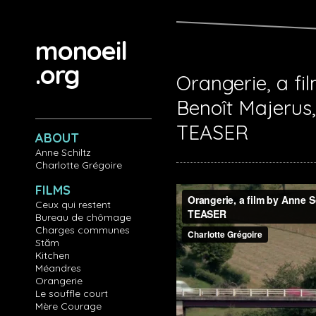
Aller au contenu principal
monoeil
.org
Orangerie, a fi
Benoît Majerus,
TEASER
ABOUT
Anne Schiltz
Charlotte Grégoire
FILMS
Ceux qui restent
Bureau de chômage
Charges communes
Stăm
Kitchen
Méandres
Orangerie
Le souffle court
Mère Courage