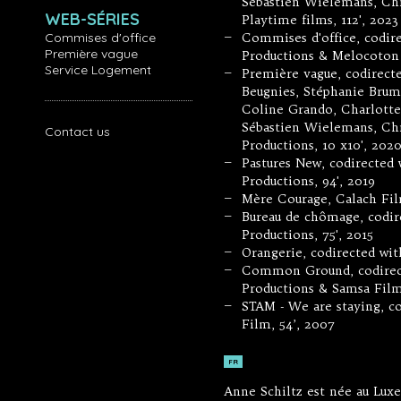
Sébastien Wielemans, Chr
WEB-SÉRIES
Playtime films, 112', 2023
Commises d'office
Commises d'office, codir
—
Première vague
Productions & Melocoton 
Service Logement
Première vague, codirect
—
Beugnies, Stéphanie Brum
Coline Grando, Charlotte 
Sébastien Wielemans, Chr
Contact us
Productions, 10 x10', 202
Pastures New, codirected 
—
Productions, 94', 2019
Mère Courage, Calach Film
—
Bureau de chômage, codir
—
Productions, 75', 2015
Orangerie, codirected wit
—
Common Ground, codirect
—
Productions & Samsa Film,
STAM - We are staying, c
—
Film, 54’, 2007
FR
Anne Schiltz est née au Lux