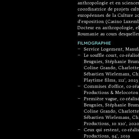
anthropologie et en sciences
coordinatrice de projets cul
européennes de la Culture 2
d’exposition (Casino Luxem
Docteur en anthropologie, e
Roumanie au cours desquelles
FILMOGRAPHIE
Service Logement, Manufac
—
Le souffle court, co-réal
—
Beugnies, Stéphanie Brum
Coline Grando, Charlotte 
Sébastien Wielemans, Chr
Playtime films, 112', 2023
Commises d'office, co-réa
—
Productions & Melocoton 
Première vague, co-réali
—
Beugnies, Stéphanie Brum
Coline Grando, Charlotte 
Sébastien Wielemans, Chr
Productions, 10 x10', 202
Ceux qui restent, co-réal
—
Productions, 94', 2019