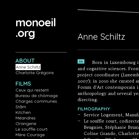
Aller au contenu principal
monoeil
.org
Anne Schiltz
ABOUT
Born in Luxembourg i
EN
Anne Schiltz
and cognitive sciences. From
Charlotte Grégoire
project coordinator (Luxembo
2007); in 2010 she curated a
FILMS
Forum d’Art contemporain i
Ceux qui restent
anthropology and several ye
Bureau de chômage
directing.
Charges communes
Stăm
FILMOGRAPHY
Kitchen
Service Logement, Manufac
—
Méandres
Le souffle court, codirec
—
Orangerie
Beugnies, Stéphanie Brum
Le souffle court
Coline Grando, Charlotte 
Mère Courage