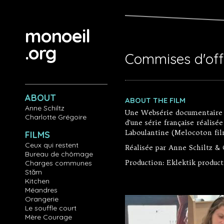
Aller au contenu principal
monoeil
.org
Commises d'off
ABOUT
ABOUT THE FILM
Anne Schiltz
Une Websérie documentaire (
Charlotte Grégoire
d'une série française réalisé
Laboulantine (Melocoton fil
FILMS
Ceux qui restent
Réalisée par Anne Schiltz &
Bureau de chômage
Production: Eklektik produc
Charges communes
Stăm
Kitchen
Méandres
Orangerie
Le souffle court
Mère Courage