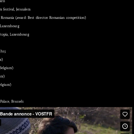
aris
m festival, Jerusalem
biu, Romania (award: Best director Romanian competition)
s, Luxembourg
Utopia, Luxembourg
1h15
m)
Belgium)
um)
Belgium)
Palace, Brussels
t - Bande annonce - VOSTFR