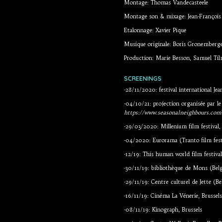
Montage: Thomas Vandecasteele
Montage son & mixage: Jean-François 
Etalonnage: Xavier Pique
Musique originale: Boris Gronemberg
Production: Marie Besson, Samuel Til
SCREENINGS
-28/11/2020: festival international Je
-04/10/21: projection organisée par le 
https://www.seasonalneighbours.com
-29/03/2020: Millenium film festival,
-04/2020: Eurorama (Tranto film festi
-12/19: This human world film festival
-30/11/19: bibliothèque de Mons (Bel
-29/11/19: Centre culturel de Jette (B
-16/11/19: Cinéma La Vénerie, Brussels
-08/11/19: Kinograph, Brussels