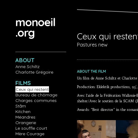
Aller au contenu principal
monoeil
.org
Ceux qui resten
Pastures new
ABOUT
Anne Schiltz
ABOUT THE FILM
Charlotte Grégoire
Un film de Anne Schiltz et Charlotte
FILMS
Production: Eklektik productions, 93'
Ceux qui restent
Bureau de chômage
Avec l'aide de la Fédération Wallonie-
Charges communes
shelter/Avec le soutien de la SCAM (B
Stăm
Awards: "Best director" in the romani
Kitchen
Méandres
Orangerie
Le souffle court
Mère Courage