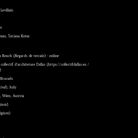
Levillain
er
man, Tatjana Kozar
an Rouch (Regards de terrain) - online
collectif d'architeture Dallas (
https://collectifdallas.eu
/
)
 Brussels
val), Italy
, Wien, Austria
gium)
elgium)