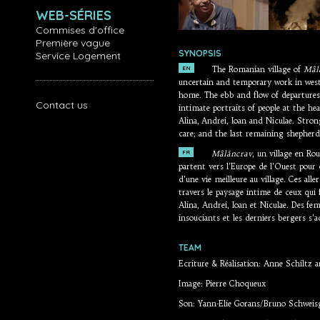
WEB-SÉRIES
Commises d'office
Première vague
SYNOPSIS
Service Logement
EN
The Romanian village of
Mâl
uncertain and temporary work in west
home. The ebb and flow of departure
Contact us
intimate portraits of people at the hea
Alina, Andrei, Ioan and Niculae. Stro
care; and the last remaining shepherds
FR
Mâlăncrav
, un village en R
partent vers l'Europe de l'Ouest pour 
d’une vie meilleure au village. Ces alle
travers le paysage intime de ceux qui fo
Alina, Andrei, Ioan et Niculae. Des f
insouciants et les derniers bergers s'a
TEAM
Ecriture & Réalisation: Anne Schiltz 
Image: Pierre Choqueux
Son: Yann-Elie Gorans/Bruno Schweis