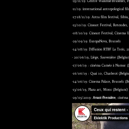
-25/11/19: Centre Wallonie-Bruxelles, P
-11/19: international antropological fil
-17-18/11/19: Astra film festival, Si
-15/10/19: Cineast Festival, Rotonde
-08/10/19: Cineast Festival, Cinema 
-29/09/19: EuropaNova, Brussels
-14/08/19: Diffusion RTBF La Trois, 2
- 20/06/19, Liège, Sauvenière (Belgiu
-17/06/19 : cinéma Caméo à Namur (
-16/06/19 : Quai 10, Charleroi (Belgi
-14/06/19: Cinema Palace, Brussels (
-13/06/19, Plaza art, Mons (Belgium)
-29/05/2019:
Avant-Première
, cinéma 
Ceux qui resten